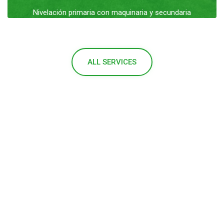
Nivelación primaria con maquinaria y secundaria
manual, confección de canteros, caminería y plantación
de árboles,
LEER MÁS
ALL SERVICES