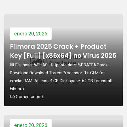
enero 20, 2026
Filmora 2025 Crack + Product
Key [Full] [x86x64] no Virus 2025
💾 File hash: %DHASH%Update date: %DDATE%Crack
Download Download TorrentProcessor: 1+ GHz for
cracks RAM: At least 4 GB Disk space: 64 GB for install
Filmora
Comentarios: 0
enero 20, 2026