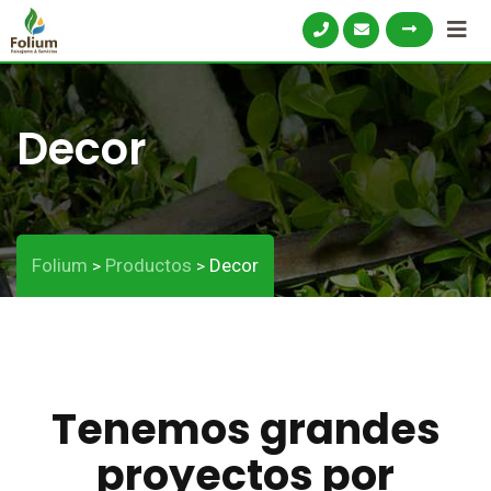
Decor
Folium
Productos
Decor
>
>
Tenemos grandes
proyectos por