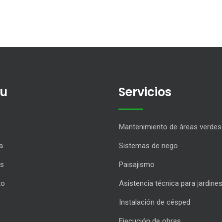
u
Servicios
Mantenimiento de áreas verdes
a
Sistemas de riego
os
Paisajismo
to
Asistencia técnica para jardine
Instalación de césped
Ejecución de obras