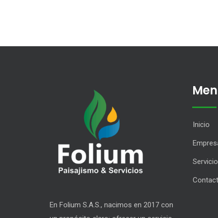
Men
Inicio
Empres
Servici
Contac
En Folium S.A.S., nacimos en 2017 con