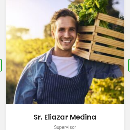
liazar Medina
Sra. C
Supervisor
Ad