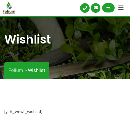
Wishlist
Folium
Wishlist
>
[yith_wcwl_wishlist]