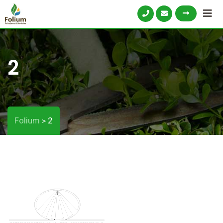
2
Folium
2
>