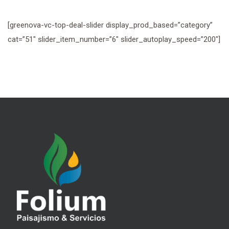
[greenova-vc-top-deal-slider display_prod_based=”category”
cat=”51″ slider_item_number=”6″ slider_autoplay_speed=”200″]